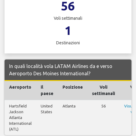
56
Voli settimanali
1
Destinazioni
In quali località vola LATAM Airlines da e verso
Aeroporto Des Moines International?
Aeroporto
il
Posizione
Voli
Vol
paese
settimanali
Hartsfield
United
Atlanta
56
Visual
Jackson
States
vol
Atlanta
International
(ATL)