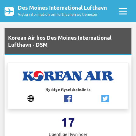
Des Moines International Lufthavn
Vigtig information om lufthavnen og tjenester
Korean Air hos Des Moines International
Lufthavn - DSM
Nyttige flyselskabslinks
17
Ugentlige flyvninger