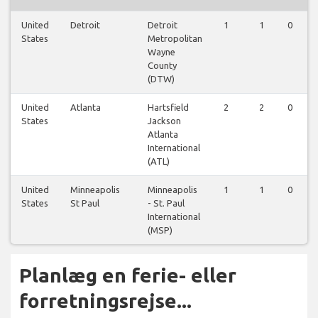
United
Detroit
Detroit
1
1
0
States
Metropolitan
Wayne
County
(DTW)
United
Atlanta
Hartsfield
2
2
0
States
Jackson
Atlanta
International
(ATL)
United
Minneapolis
Minneapolis
1
1
0
States
St Paul
- St. Paul
International
(MSP)
Planlæg en ferie- eller
forretningsrejse...