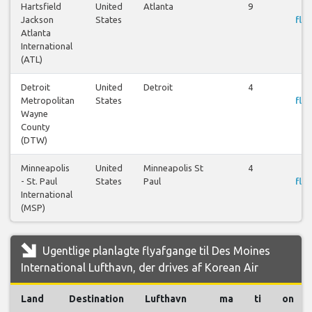
Hartsfield
United
Atlanta
9
Jackson
States
flyr
Atlanta
International
(ATL)
Detroit
United
Detroit
4
Metropolitan
States
flyr
Wayne
County
(DTW)
Minneapolis
United
Minneapolis St
4
- St. Paul
States
Paul
flyr
International
(MSP)
Ugentlige planlagte flyafgange til Des Moines
International Lufthavn, der drives af Korean Air
Land
Destination
Lufthavn
ma
ti
on