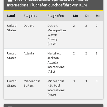
International Flughafen durchgeführt von KLM
Land
Flugziel
Flughafen
Mo
Di
Mi
United
Detroit
Detroit
2
2
2
States
Metropolitan
Wayne
County
(DTW)
United
Atlanta
Hartsfield
2
2
2
States
Jackson
Atlanta
International
(ATL)
United
Minneapolis
Minneapolis
3
3
3
States
St Paul
- St. Paul
International
(MSP)