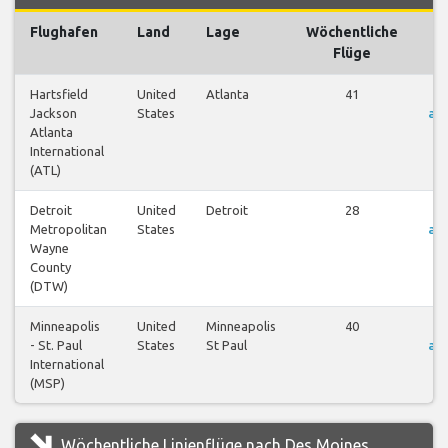
Flughafen
Land
Lage
Wöchentliche
F
Flüge
Hartsfield
United
Atlanta
41
F
Jackson
States
an
Atlanta
International
(ATL)
Detroit
United
Detroit
28
F
Metropolitan
States
an
Wayne
County
(DTW)
Minneapolis
United
Minneapolis
40
F
- St. Paul
States
St Paul
an
International
(MSP)
Wöchentliche Linienflüge nach Des Moines