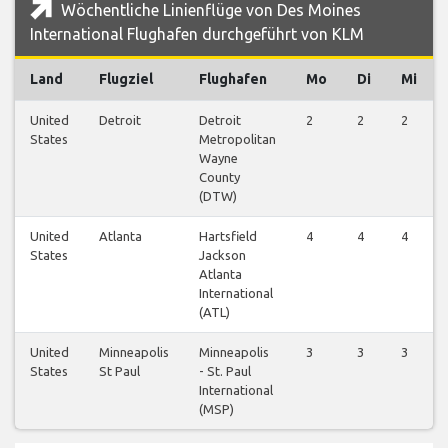
Wöchentliche Linienflüge von Des Moines
International Flughafen durchgeführt von KLM
Land
Flugziel
Flughafen
Mo
Di
Mi
United
Detroit
Detroit
2
2
2
States
Metropolitan
Wayne
County
(DTW)
United
Atlanta
Hartsfield
4
4
4
States
Jackson
Atlanta
International
(ATL)
United
Minneapolis
Minneapolis
3
3
3
States
St Paul
- St. Paul
International
(MSP)