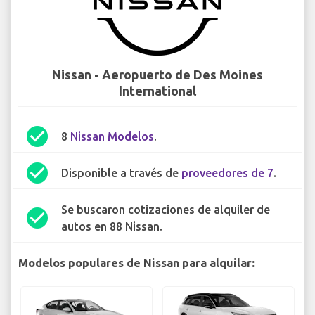
Nissan - Aeropuerto de Des Moines
International
check_circle
8
Nissan Modelos
.
check_circle
Disponible a través de
proveedores de 7
.
Se buscaron cotizaciones de alquiler de
check_circle
autos en 88 Nissan.
Modelos populares de Nissan para alquilar: