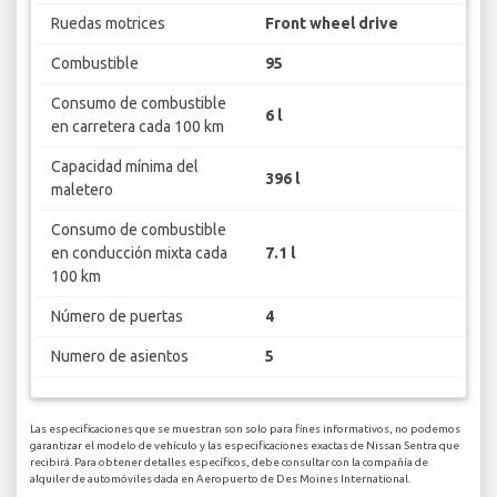
Ruedas motrices
Front wheel drive
Combustible
95
Consumo de combustible
6 l
en carretera cada 100 km
Capacidad mínima del
396 l
maletero
Consumo de combustible
en conducción mixta cada
7.1 l
100 km
Número de puertas
4
Numero de asientos
5
Las especificaciones que se muestran son solo para fines informativos, no podemos
garantizar el modelo de vehículo y las especificaciones exactas de Nissan Sentra que
recibirá. Para obtener detalles específicos, debe consultar con la compañía de
alquiler de automóviles dada en Aeropuerto de Des Moines International.