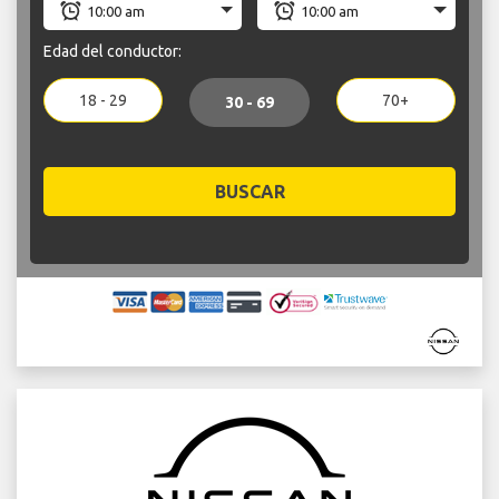
Edad del conductor:
18 - 29
70+
30 - 69
BUSCAR