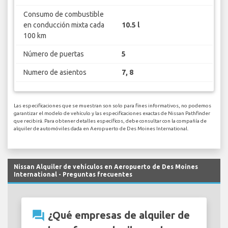
Consumo de combustible
en conducción mixta cada
10.5 l
100 km
Número de puertas
5
Numero de asientos
7, 8
Las especificaciones que se muestran son solo para fines informativos, no podemos
garantizar el modelo de vehículo y las especificaciones exactas de Nissan Pathfinder
que recibirá. Para obtener detalles específicos, debe consultar con la compañía de
alquiler de automóviles dada en Aeropuerto de Des Moines International.
Nissan Alquiler de vehículos en Aeropuerto de Des Moines
International - Preguntas frecuentes
question_answer
¿Qué empresas de alquiler de