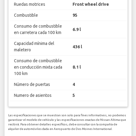
Ruedas motrices
Front wheel drive
Combustible
95
Consumo de combustible
6.9 l
en carretera cada 100 km
Capacidad mínima del
436 l
maletero
Consumo de combustible
en conducción mixta cada
8.1 l
100 km
Número de puertas
4
Numero de asientos
5
Las especificaciones que se muestran son solo para fines informativos, no podemos
garantizar el modelo de vehículo y las especificaciones exactas de Nissan Altima que
recibirá. Para obtener detalles específicos, debe consultar con la compañía de
alquiler de automóviles dada en Aeropuerto de Des Moines International.