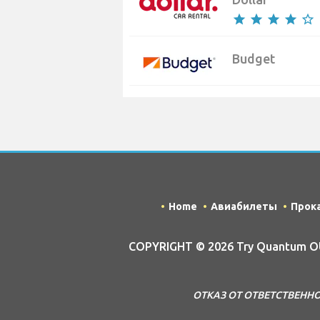
star
star
star
star
star_border
Budget
Home
Авиабилеты
Прок
COPYRIGHT © 2026 Try Quantum OU 
ОТКАЗ ОТ ОТВЕТСТВЕННОСТИ