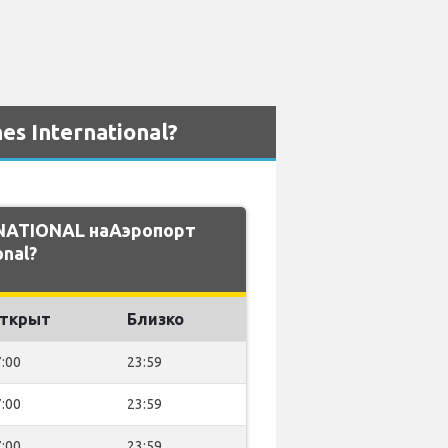
 International?
 NATIONAL наАэропорт
onal?
ткрыт
Близко
:00
23:59
:00
23:59
:00
23:59