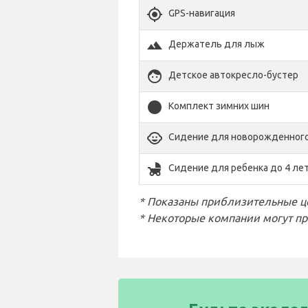
gps_fixed
GPS-навигация
terrain
Держатель для лыж
face
Детское автокресло-бустер
stop_circle
Комплект зимних шин
child_care
Сидение для новорожденного
child_friendly
Сидение для ребенка до 4 ле
* Показаны приблизительные це
* Некоторые компании могут пр