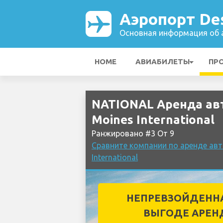
Аэропорт Des
Основная информация об а
HOME
АВИАБИЛЕТЫ
ПР
NATIONAL Аренда ав
Moines International
Ранжировано #3 От 9
Сравните компании по аренде ав
International
НЕПРЕВЗОЙДЕНН
ВЫГОДЕ АРЕН