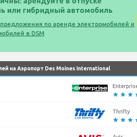
ичны: арендуйте в отпуске
ь или гибридный автомобиль
 предложения по аренде электромобилей и
мобилей в DSM
й на Аэропорт Des Moines International
Enterpris
star
star
star
s
Thrifty
star
star
star
s
Avis