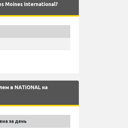
 Moines International?
лем в NATIONAL на
ена за день