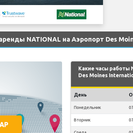
аренды NATIONAL на Аэропорт Des Moines
Какие часы работы
Des Moines Internati
День
О
Понедельник
07
Вторник
07
Среда
07