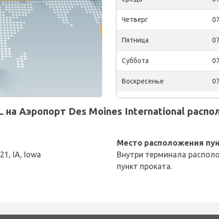
Четверг
07
Пятница
07
Суббота
07
Воскресенье
07
на Аэропорт Des Moines International распо
Место расположения пун
1, IA, Iowa
Внутри терминала располо
пункт проката.