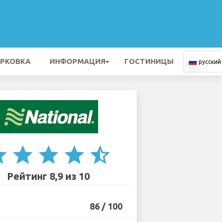
РКОВКА
ИНФОРМАЦИЯ
ГОСТИНИЦЫ
русский
ar
star
star
star
star_half
Рейтинг 8,9 из 10
86 / 100