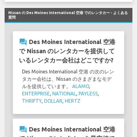
Nissan の Des Moines International 空港 でのレンタカー - よくある
質問
question_answer
Des Moines International 空港
で Nissan のレンタカーを提供して
いるレンタカー会社はどこですか?
Des Moines International 空港 の次のレン
タカー会社は、Nissan のさまざまなモデ
ルを提供しています。
ALAMO
,
ENTERPRISE
,
NATIONAL
,
PAYLESS
,
THRIFTY
,
DOLLAR
,
HERTZ
question_answer
Des Moines International 空港