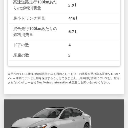
高速道路走行100kmあた
5.9 l
りの燃料消費量
最小トランク容量
416 l
混合走行100kmあたりの
6.7 l
燃料消費量
ドアの数
4
座席の数
5
表示されている仕様は情報提供のみを目的としており、お客様が受け取る正確な Nissan
Versa 車両モデルと仕様を保証することはできません。 具体的な詳細については、指定
されたレンタカー会社 Des Moines International 空港 にお問い合わせください。