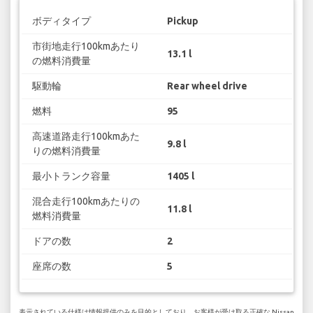
ボディタイプ
Pickup
市街地走行100kmあたり
13.1 l
の燃料消費量
駆動輪
Rear wheel drive
燃料
95
高速道路走行100kmあた
9.8 l
りの燃料消費量
最小トランク容量
1405 l
混合走行100kmあたりの
11.8 l
燃料消費量
ドアの数
2
座席の数
5
表示されている仕様は情報提供のみを目的としており、お客様が受け取る正確な Nissan