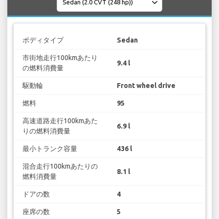
ボディタイプ
Sedan
市街地走行100kmあたり
9.4 l
の燃料消費量
駆動輪
Front wheel drive
燃料
95
高速道路走行100kmあた
6.9 l
りの燃料消費量
最小トランク容量
436 l
混合走行100kmあたりの
8.1 l
燃料消費量
ドアの数
4
座席の数
5