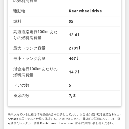
の燃料消費量
駆動輪
Rear wheel drive
燃料
95
高速道路走行100kmあた
12.4 l
りの燃料消費量
最大トランク容量
2701 l
最小トランク容量
467 l
混合走行100kmあたりの
14.7 l
燃料消費量
ドアの数
5
座席の数
7, 8
表示されている仕様は情報提供のみを目的としており、お客様が受け取る正確な Nissan
Armada 車両モデルと仕様を保証することはできません。 具体的な詳細については、指
定されたレンタカー会社 Des Moines International 空港 にお問い合わせください。