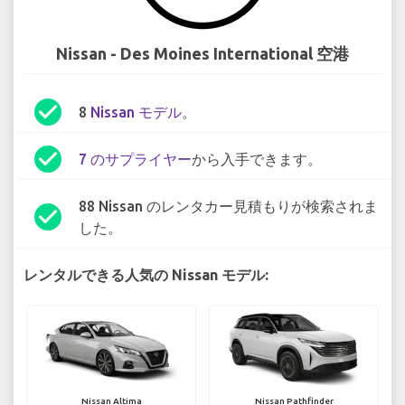
Nissan - Des Moines International 空港
check_circle
8
Nissan モデル
。
check_circle
7 のサプライヤー
から入手できます。
88 Nissan のレンタカー見積もりが検索されま
check_circle
した。
レンタルできる人気の Nissan モデル:
Nissan Altima
Nissan Pathfinder