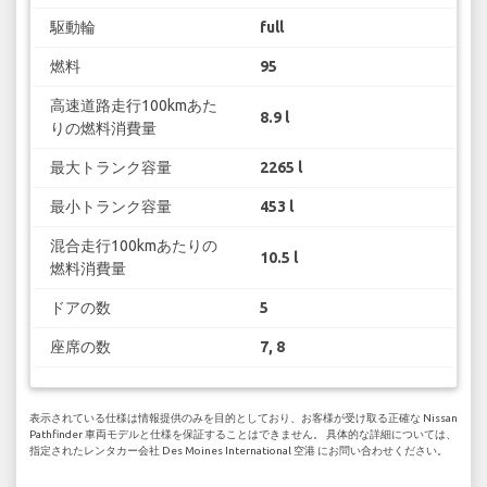
駆動輪
full
燃料
95
高速道路走行100kmあた
8.9 l
りの燃料消費量
最大トランク容量
2265 l
最小トランク容量
453 l
混合走行100kmあたりの
10.5 l
燃料消費量
ドアの数
5
座席の数
7, 8
表示されている仕様は情報提供のみを目的としており、お客様が受け取る正確な Nissan
Pathfinder 車両モデルと仕様を保証することはできません。 具体的な詳細については、
指定されたレンタカー会社 Des Moines International 空港 にお問い合わせください。