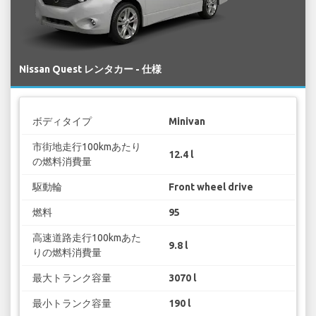
Nissan Quest レンタカー - 仕様
ボディタイプ
Minivan
市街地走行100kmあたり
12.4 l
の燃料消費量
駆動輪
Front wheel drive
燃料
95
高速道路走行100kmあた
9.8 l
りの燃料消費量
最大トランク容量
3070 l
最小トランク容量
190 l