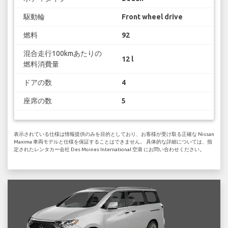
駆動輪
Front wheel drive
燃料
92
混合走行100kmあたりの
12 l
燃料消費量
ドアの数
4
座席の数
5
表示されている仕様は情報提供のみを目的としており、お客様が受け取る正確な Nissan
Maxima 車両モデルと仕様を保証することはできません。 具体的な詳細については、指
定されたレンタカー会社 Des Moines International 空港 にお問い合わせください。